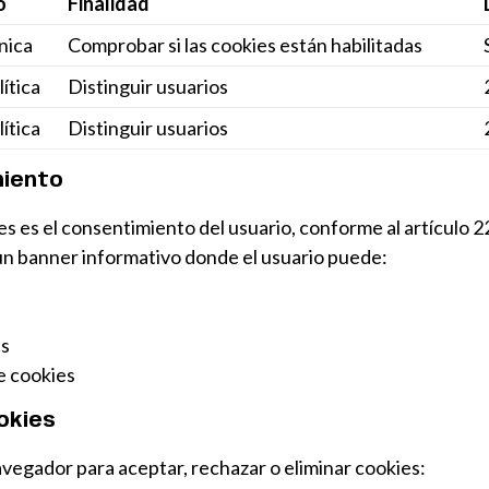
o
Finalidad
nica
Comprobar si las cookies están habilitadas
ítica
Distinguir usuarios
ítica
Distinguir usuarios
miento
es es el consentimiento del usuario, conforme al artículo 2
 un banner informativo donde el usuario puede:
es
e cookies
okies
avegador para aceptar, rechazar o eliminar cookies: