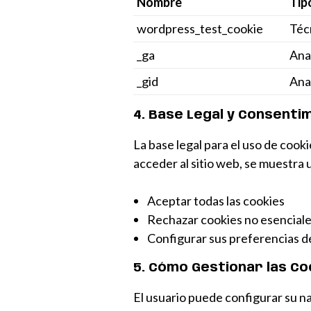
Nombre
Tip
wordpress_test_cookie
Téc
_ga
Anal
_gid
Anal
4. Base Legal y Consenti
La base legal para el uso de cooki
acceder al sitio web, se muestra
Aceptar todas las cookies
Rechazar cookies no esencial
Configurar sus preferencias d
5. Cómo Gestionar las Co
El usuario puede configurar su n